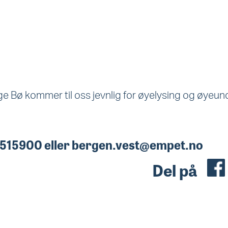
e Bø kommer til oss jevnlig for øyelysing og øyeun
55 515900 eller bergen.vest@empet.no
Del på